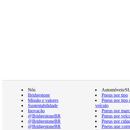
Nós
Automóveis/S
Bridgestone
Pneus por tipo
Missão e valores
Pneus por tipo 
Sustentabilidade
veículo
Inovação
Pneus por marc
@BridgestoneBR
Pneus por veíc
@BridgestoneBR
Pneus por cida
@BridgestoneBR
Pneus que cor