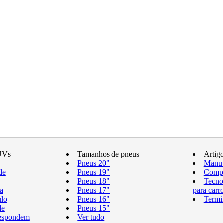
UVs
Tamanhos de pneus
Artig
Pneus 20"
Manut
de
Pneus 19"
Compr
Pneus 18"
Tecno
a
Pneus 17"
para carr
ulo
Pneus 16"
Termi
de
Pneus 15"
respondem
Ver tudo