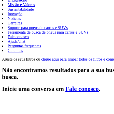
Bridgestone
Missão e Valores
Sustentabilidade
Inovação
Notícias
Carreiras
Suporte para pneus de carros e SUVs
Ferramenta de busca de pneus para carros e SUVs
Fale conosco
Ajuda/chat
Perguntas frequentes
Garantias
Ajuste os seus filtros ou
clique aqui para limpar todos os filtros e co
Não encontramos resultados para a sua bus
busca.
Inicie uma conversa em
Fale conosco
.