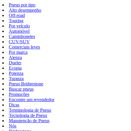
Pneus por tipo
Alto desempenho
Off-road
Touring
Por veículo
Automóvel
Caminhonetes
CUV/SUV
Comerciais leves
Por marca
Alenza
Dueler
Ecopia
Potenza
Turanza
Pneus Bridgestone
Buscar pneus
Promoções
Encontre um revendedor
Dicas
Terminologia de Pneus
Tecnologia de Pneus
Manutenção de Pneus
Nós