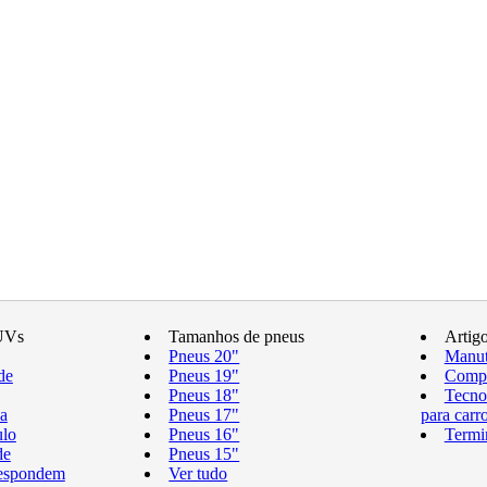
UVs
Tamanhos de pneus
Artig
Pneus 20"
Manut
de
Pneus 19"
Compr
Pneus 18"
Tecno
a
Pneus 17"
para carr
ulo
Pneus 16"
Termi
de
Pneus 15"
respondem
Ver tudo