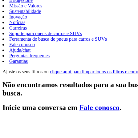
Bridgestone
Missão e Valores
Sustentabilidade
Inovação
Notícias
Carreiras
Suporte para pneus de carros e SUVs
Ferramenta de busca de pneus para carros e SUVs
Fale conosco
Ajuda/chat
Perguntas frequentes
Garantias
Ajuste os seus filtros ou
clique aqui para limpar todos os filtros e co
Não encontramos resultados para a sua bus
busca.
Inicie uma conversa em
Fale conosco
.