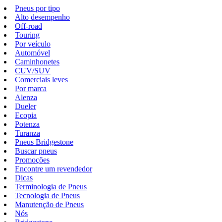
Pneus por tipo
Alto desempenho
Off-road
Touring
Por veículo
Automóvel
Caminhonetes
CUV/SUV
Comerciais leves
Por marca
Alenza
Dueler
Ecopia
Potenza
Turanza
Pneus Bridgestone
Buscar pneus
Promoções
Encontre um revendedor
Dicas
Terminologia de Pneus
Tecnologia de Pneus
Manutenção de Pneus
Nós