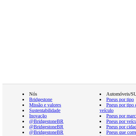
Nós
Automóveis/S
Bridgestone
Pneus por tipo
Missão e valores
Pneus por tipo 
Sustentabilidade
veículo
Inovação
Pneus por marc
@BridgestoneBR
Pneus por veíc
@BridgestoneBR
Pneus por cida
@BridgestoneBR
Pneus que cor