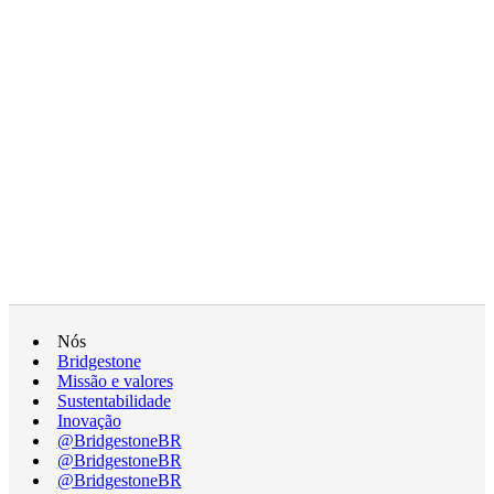
Nós
Bridgestone
Missão e valores
Sustentabilidade
Inovação
@BridgestoneBR
@BridgestoneBR
@BridgestoneBR