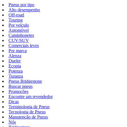
Pneus por tipo
Alto desempenho
Off-road
Touring
Por veículo
Automóvel
Caminhonetes
CUV/SUV
Comerciais leves
Por marca
Alenza
Dueler
Ecopia
Potenza
Turanza
Pneus Bridgestone
Buscar pneus
Promoções
Encontre um revendedor
Dicas
Terminologia de Pneus
Tecnologia de Pneus
Manutenção de Pneus
Nós