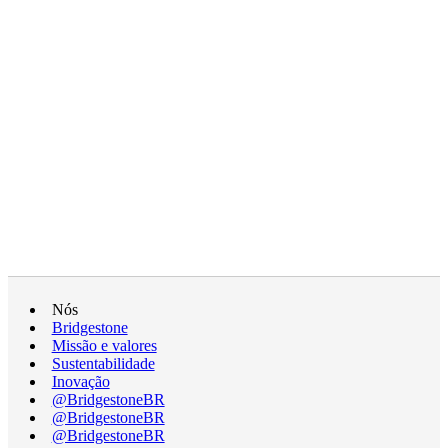
Nós
Bridgestone
Missão e valores
Sustentabilidade
Inovação
@BridgestoneBR
@BridgestoneBR
@BridgestoneBR