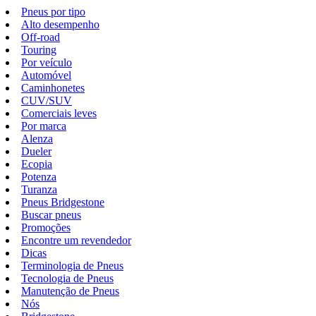
Pneus por tipo
Alto desempenho
Off-road
Touring
Por veículo
Automóvel
Caminhonetes
CUV/SUV
Comerciais leves
Por marca
Alenza
Dueler
Ecopia
Potenza
Turanza
Pneus Bridgestone
Buscar pneus
Promoções
Encontre um revendedor
Dicas
Terminologia de Pneus
Tecnologia de Pneus
Manutenção de Pneus
Nós