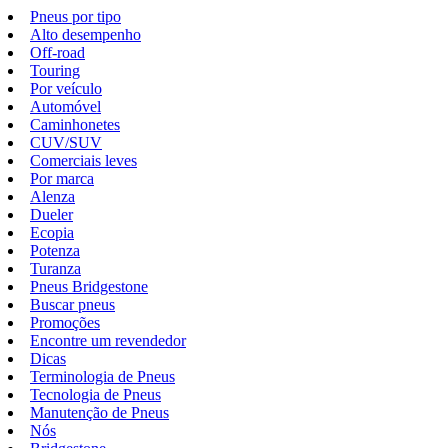
Pneus por tipo
Alto desempenho
Off-road
Touring
Por veículo
Automóvel
Caminhonetes
CUV/SUV
Comerciais leves
Por marca
Alenza
Dueler
Ecopia
Potenza
Turanza
Pneus Bridgestone
Buscar pneus
Promoções
Encontre um revendedor
Dicas
Terminologia de Pneus
Tecnologia de Pneus
Manutenção de Pneus
Nós