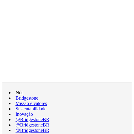
Nós
Bridgestone
Missão e valores
Sustentabilidade
Inovação
@BridgestoneBR
@BridgestoneBR
@BridgestoneBR