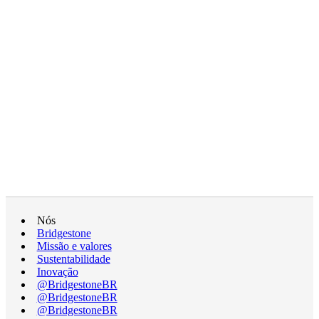
Nós
Bridgestone
Missão e valores
Sustentabilidade
Inovação
@BridgestoneBR
@BridgestoneBR
@BridgestoneBR