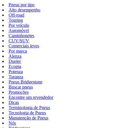
Pneus por tipo
Alto desempenho
Off-road
Touring
Por veículo
Automóvel
Caminhonetes
CUV/SUV
Comerciais leves
Por marca
Alenza
Dueler
Ecopia
Potenza
Turanza
Pneus Bridgestone
Buscar pneus
Promoções
Encontre um revendedor
Dicas
Terminologia de Pneus
Tecnologia de Pneus
Manutenção de Pneus
Nós