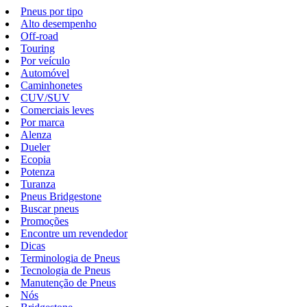
Pneus por tipo
Alto desempenho
Off-road
Touring
Por veículo
Automóvel
Caminhonetes
CUV/SUV
Comerciais leves
Por marca
Alenza
Dueler
Ecopia
Potenza
Turanza
Pneus Bridgestone
Buscar pneus
Promoções
Encontre um revendedor
Dicas
Terminologia de Pneus
Tecnologia de Pneus
Manutenção de Pneus
Nós