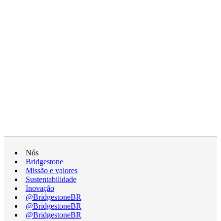
Nós
Bridgestone
Missão e valores
Sustentabilidade
Inovação
@BridgestoneBR
@BridgestoneBR
@BridgestoneBR