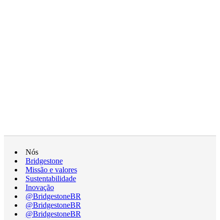
Nós
Bridgestone
Missão e valores
Sustentabilidade
Inovação
@BridgestoneBR
@BridgestoneBR
@BridgestoneBR