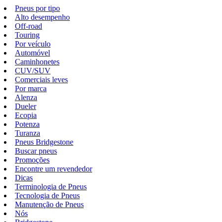
Pneus por tipo
Alto desempenho
Off-road
Touring
Por veículo
Automóvel
Caminhonetes
CUV/SUV
Comerciais leves
Por marca
Alenza
Dueler
Ecopia
Potenza
Turanza
Pneus Bridgestone
Buscar pneus
Promoções
Encontre um revendedor
Dicas
Terminologia de Pneus
Tecnologia de Pneus
Manutenção de Pneus
Nós