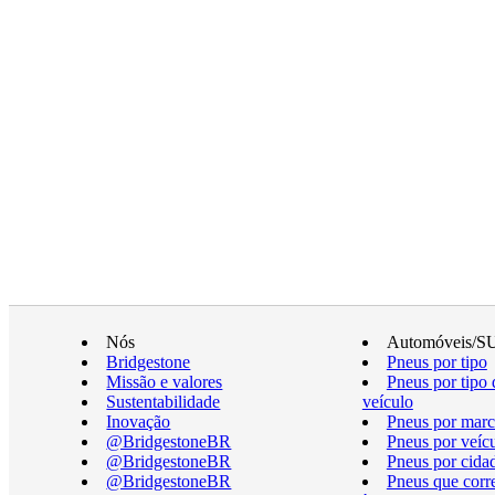
Nós
Automóveis/S
Bridgestone
Pneus por tipo
Missão e valores
Pneus por tipo 
Sustentabilidade
veículo
Inovação
Pneus por marc
@BridgestoneBR
Pneus por veíc
@BridgestoneBR
Pneus por cida
@BridgestoneBR
Pneus que cor