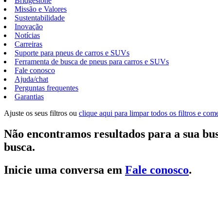
Bridgestone
Missão e Valores
Sustentabilidade
Inovação
Notícias
Carreiras
Suporte para pneus de carros e SUVs
Ferramenta de busca de pneus para carros e SUVs
Fale conosco
Ajuda/chat
Perguntas frequentes
Garantias
Ajuste os seus filtros ou
clique aqui para limpar todos os filtros e co
Não encontramos resultados para a sua bus
busca.
Inicie uma conversa em
Fale conosco
.