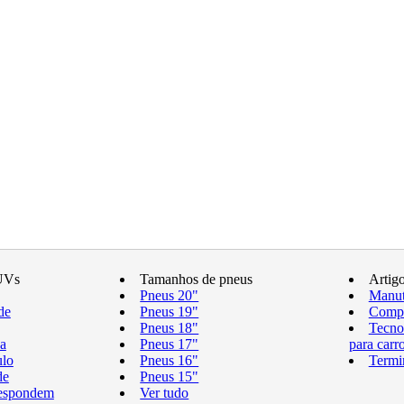
UVs
Tamanhos de pneus
Artig
Pneus 20"
Manut
de
Pneus 19"
Compr
Pneus 18"
Tecno
a
Pneus 17"
para carr
ulo
Pneus 16"
Termi
de
Pneus 15"
respondem
Ver tudo