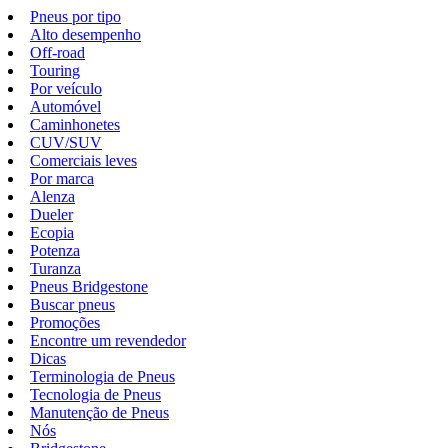
Pneus por tipo
Alto desempenho
Off-road
Touring
Por veículo
Automóvel
Caminhonetes
CUV/SUV
Comerciais leves
Por marca
Alenza
Dueler
Ecopia
Potenza
Turanza
Pneus Bridgestone
Buscar pneus
Promoções
Encontre um revendedor
Dicas
Terminologia de Pneus
Tecnologia de Pneus
Manutenção de Pneus
Nós