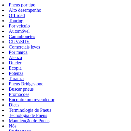
Pneus por tipo
Alto desempenho
Off-road
Touring
Por veículo
Automóvel
Caminhonetes
CUV/SUV
Comerciais leves
Por marca
Alenza
Dueler
Ecopia
Potenza
Turanza
Pneus Bridgestone
Buscar pneus
Promoções
Encontre um revendedor
Dicas
Terminologia de Pneus
Tecnologia de Pneus
Manutenção de Pneus
Nós