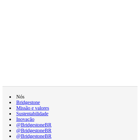
Nós
Bridgestone
Missão e valores
Sustentabilidade
Inovação
@BridgestoneBR
@BridgestoneBR
@BridgestoneBR