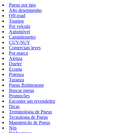
Pneus por tipo
Alto desempenho
Off-road
Touring
Por veículo
Automóvel
Caminhonetes
CUV/SUV
Comerciais leves
Por marca
Alenza
Dueler
Ecopia
Potenza
Turanza
Pneus Bridgestone
Buscar pneus
Promoções
Encontre um revendedor
Dicas
Terminologia de Pneus
Tecnologia de Pneus
Manutenção de Pneus
Nós