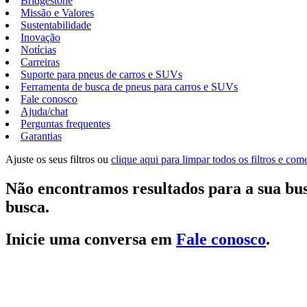
Bridgestone
Missão e Valores
Sustentabilidade
Inovação
Notícias
Carreiras
Suporte para pneus de carros e SUVs
Ferramenta de busca de pneus para carros e SUVs
Fale conosco
Ajuda/chat
Perguntas frequentes
Garantias
Ajuste os seus filtros ou
clique aqui para limpar todos os filtros e co
Não encontramos resultados para a sua bus
busca.
Inicie uma conversa em
Fale conosco
.