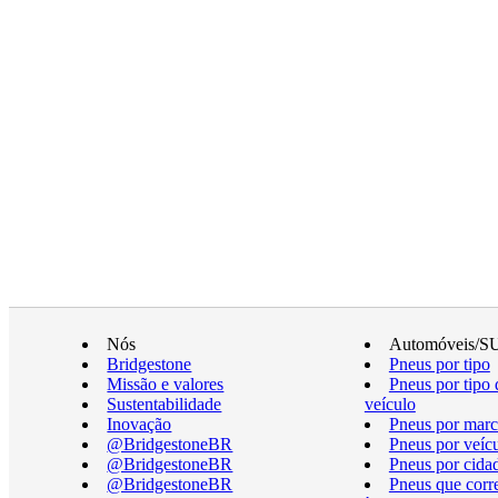
Nós
Automóveis/S
Bridgestone
Pneus por tipo
Missão e valores
Pneus por tipo 
Sustentabilidade
veículo
Inovação
Pneus por marc
@BridgestoneBR
Pneus por veíc
@BridgestoneBR
Pneus por cida
@BridgestoneBR
Pneus que cor