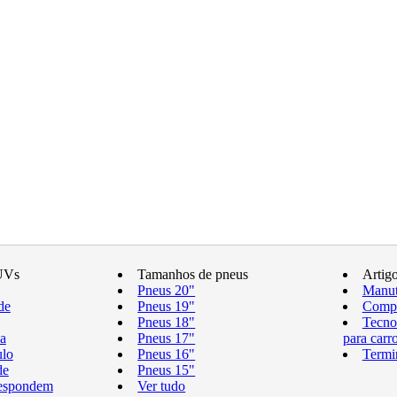
UVs
Tamanhos de pneus
Artig
Pneus 20"
Manut
de
Pneus 19"
Compr
Pneus 18"
Tecno
a
Pneus 17"
para carr
ulo
Pneus 16"
Termi
de
Pneus 15"
respondem
Ver tudo