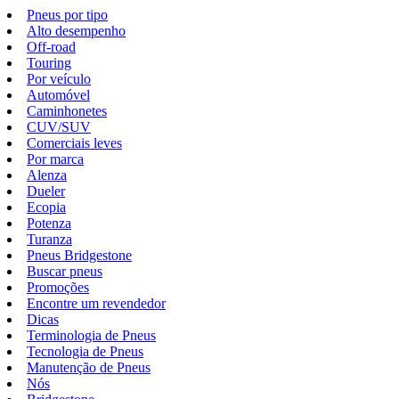
Pneus por tipo
Alto desempenho
Off-road
Touring
Por veículo
Automóvel
Caminhonetes
CUV/SUV
Comerciais leves
Por marca
Alenza
Dueler
Ecopia
Potenza
Turanza
Pneus Bridgestone
Buscar pneus
Promoções
Encontre um revendedor
Dicas
Terminologia de Pneus
Tecnologia de Pneus
Manutenção de Pneus
Nós