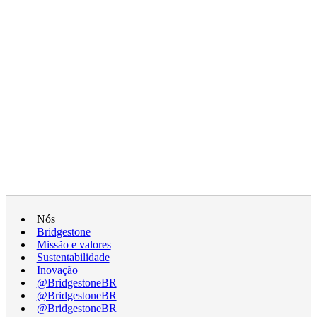
Nós
Bridgestone
Missão e valores
Sustentabilidade
Inovação
@BridgestoneBR
@BridgestoneBR
@BridgestoneBR