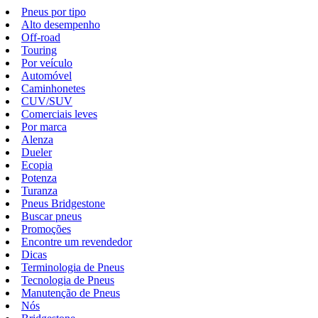
Pneus por tipo
Alto desempenho
Off-road
Touring
Por veículo
Automóvel
Caminhonetes
CUV/SUV
Comerciais leves
Por marca
Alenza
Dueler
Ecopia
Potenza
Turanza
Pneus Bridgestone
Buscar pneus
Promoções
Encontre um revendedor
Dicas
Terminologia de Pneus
Tecnologia de Pneus
Manutenção de Pneus
Nós