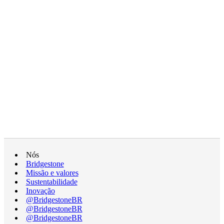
Nós
Bridgestone
Missão e valores
Sustentabilidade
Inovação
@BridgestoneBR
@BridgestoneBR
@BridgestoneBR