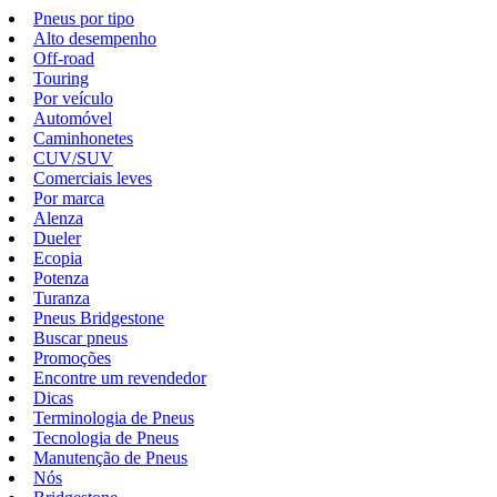
Pneus por tipo
Alto desempenho
Off-road
Touring
Por veículo
Automóvel
Caminhonetes
CUV/SUV
Comerciais leves
Por marca
Alenza
Dueler
Ecopia
Potenza
Turanza
Pneus Bridgestone
Buscar pneus
Promoções
Encontre um revendedor
Dicas
Terminologia de Pneus
Tecnologia de Pneus
Manutenção de Pneus
Nós