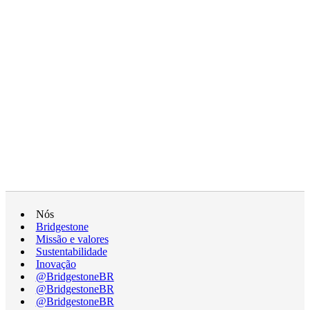
Nós
Bridgestone
Missão e valores
Sustentabilidade
Inovação
@BridgestoneBR
@BridgestoneBR
@BridgestoneBR