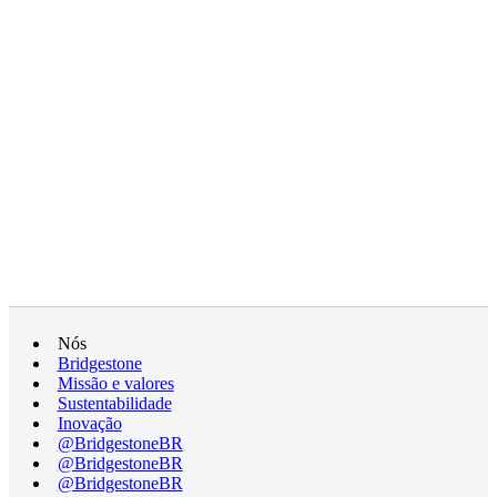
Nós
Bridgestone
Missão e valores
Sustentabilidade
Inovação
@BridgestoneBR
@BridgestoneBR
@BridgestoneBR