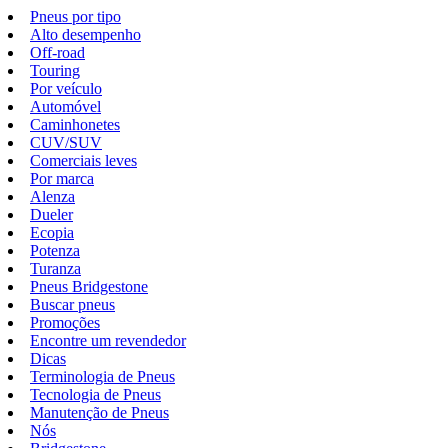
Pneus por tipo
Alto desempenho
Off-road
Touring
Por veículo
Automóvel
Caminhonetes
CUV/SUV
Comerciais leves
Por marca
Alenza
Dueler
Ecopia
Potenza
Turanza
Pneus Bridgestone
Buscar pneus
Promoções
Encontre um revendedor
Dicas
Terminologia de Pneus
Tecnologia de Pneus
Manutenção de Pneus
Nós