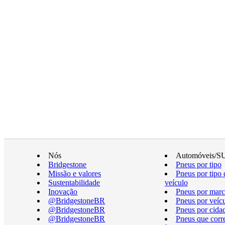
Nós
Automóveis/S
Bridgestone
Pneus por tipo
Missão e valores
Pneus por tipo 
Sustentabilidade
veículo
Inovação
Pneus por marc
@BridgestoneBR
Pneus por veíc
@BridgestoneBR
Pneus por cida
@BridgestoneBR
Pneus que cor