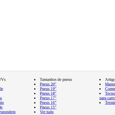
UVs
Tamanhos de pneus
Artig
Pneus 20"
Manut
de
Pneus 19"
Compr
Pneus 18"
Tecno
a
Pneus 17"
para carr
ulo
Pneus 16"
Termi
de
Pneus 15"
respondem
Ver tudo