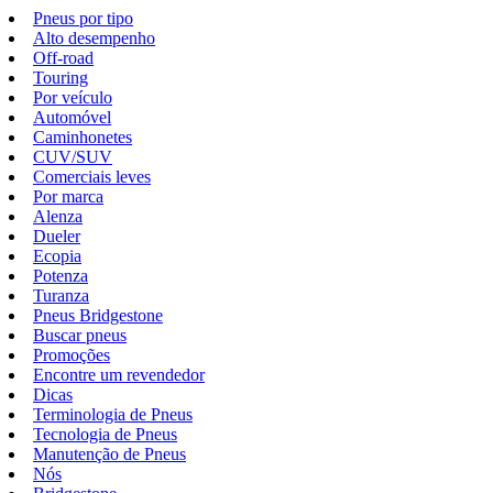
Pneus por tipo
Alto desempenho
Off-road
Touring
Por veículo
Automóvel
Caminhonetes
CUV/SUV
Comerciais leves
Por marca
Alenza
Dueler
Ecopia
Potenza
Turanza
Pneus Bridgestone
Buscar pneus
Promoções
Encontre um revendedor
Dicas
Terminologia de Pneus
Tecnologia de Pneus
Manutenção de Pneus
Nós