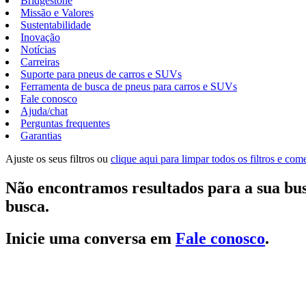
Bridgestone
Missão e Valores
Sustentabilidade
Inovação
Notícias
Carreiras
Suporte para pneus de carros e SUVs
Ferramenta de busca de pneus para carros e SUVs
Fale conosco
Ajuda/chat
Perguntas frequentes
Garantias
Ajuste os seus filtros ou
clique aqui para limpar todos os filtros e co
Não encontramos resultados para a sua bus
busca.
Inicie uma conversa em
Fale conosco
.