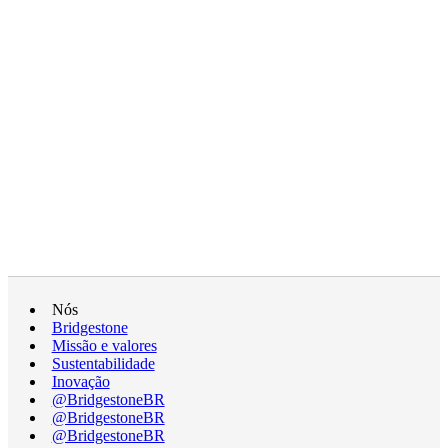
Nós
Bridgestone
Missão e valores
Sustentabilidade
Inovação
@BridgestoneBR
@BridgestoneBR
@BridgestoneBR