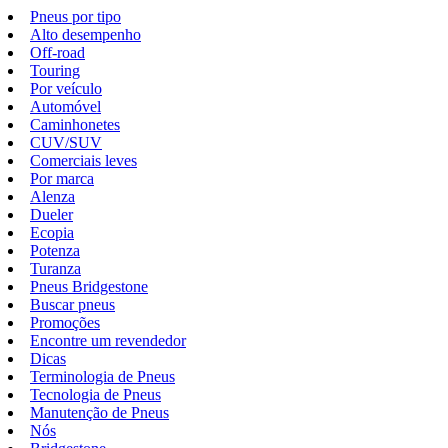
Pneus por tipo
Alto desempenho
Off-road
Touring
Por veículo
Automóvel
Caminhonetes
CUV/SUV
Comerciais leves
Por marca
Alenza
Dueler
Ecopia
Potenza
Turanza
Pneus Bridgestone
Buscar pneus
Promoções
Encontre um revendedor
Dicas
Terminologia de Pneus
Tecnologia de Pneus
Manutenção de Pneus
Nós