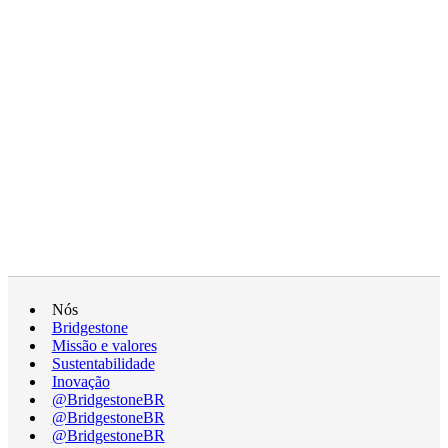
Nós
Bridgestone
Missão e valores
Sustentabilidade
Inovação
@BridgestoneBR
@BridgestoneBR
@BridgestoneBR