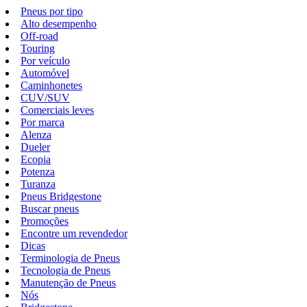
Pneus por tipo
Alto desempenho
Off-road
Touring
Por veículo
Automóvel
Caminhonetes
CUV/SUV
Comerciais leves
Por marca
Alenza
Dueler
Ecopia
Potenza
Turanza
Pneus Bridgestone
Buscar pneus
Promoções
Encontre um revendedor
Dicas
Terminologia de Pneus
Tecnologia de Pneus
Manutenção de Pneus
Nós