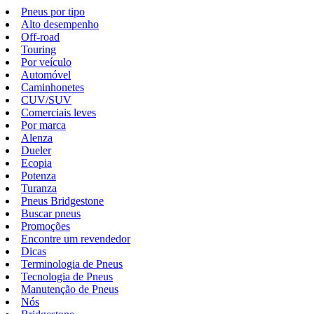
Pneus por tipo
Alto desempenho
Off-road
Touring
Por veículo
Automóvel
Caminhonetes
CUV/SUV
Comerciais leves
Por marca
Alenza
Dueler
Ecopia
Potenza
Turanza
Pneus Bridgestone
Buscar pneus
Promoções
Encontre um revendedor
Dicas
Terminologia de Pneus
Tecnologia de Pneus
Manutenção de Pneus
Nós