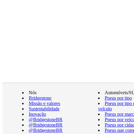
Nós
Automóveis/S
Bridgestone
Pneus por tipo
Missão e valores
Pneus por tipo 
Sustentabilidade
veículo
Inovação
Pneus por marc
@BridgestoneBR
Pneus por veíc
@BridgestoneBR
Pneus por cida
@BridgestoneBR
Pneus que cor