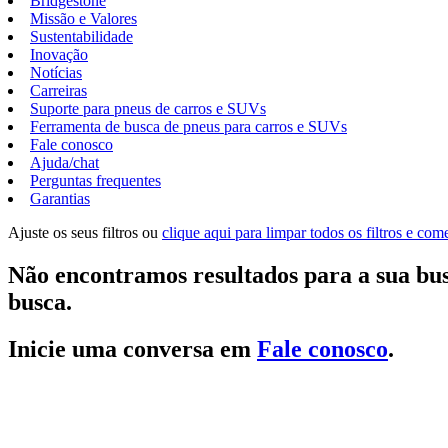
Bridgestone
Missão e Valores
Sustentabilidade
Inovação
Notícias
Carreiras
Suporte para pneus de carros e SUVs
Ferramenta de busca de pneus para carros e SUVs
Fale conosco
Ajuda/chat
Perguntas frequentes
Garantias
Ajuste os seus filtros ou
clique aqui para limpar todos os filtros e co
Não encontramos resultados para a sua bus
busca.
Inicie uma conversa em
Fale conosco
.