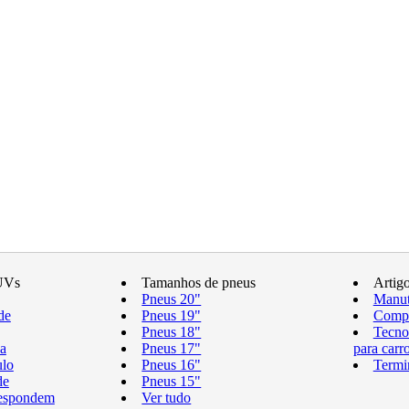
UVs
Tamanhos de pneus
Artig
Pneus 20"
Manut
de
Pneus 19"
Compr
Pneus 18"
Tecno
a
Pneus 17"
para carr
ulo
Pneus 16"
Termi
de
Pneus 15"
respondem
Ver tudo