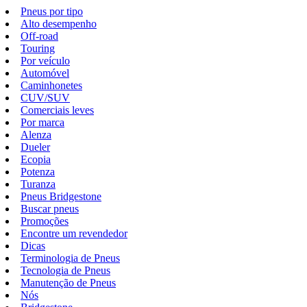
Pneus por tipo
Alto desempenho
Off-road
Touring
Por veículo
Automóvel
Caminhonetes
CUV/SUV
Comerciais leves
Por marca
Alenza
Dueler
Ecopia
Potenza
Turanza
Pneus Bridgestone
Buscar pneus
Promoções
Encontre um revendedor
Dicas
Terminologia de Pneus
Tecnologia de Pneus
Manutenção de Pneus
Nós