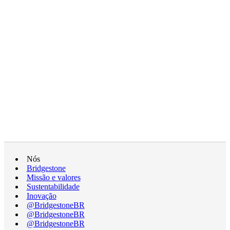
Nós
Bridgestone
Missão e valores
Sustentabilidade
Inovação
@BridgestoneBR
@BridgestoneBR
@BridgestoneBR