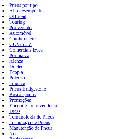
Pneus por tipo
Alto desempenho
Off-road
Touring
Por veículo
Automóvel
Caminhonetes
CUV/SUV
Comerciais leves
Por marca
Alenza
Dueler
Ecopia
Potenza
Turanza
Pneus Bridgestone
Buscar pneus
Promoções
Encontre um revendedor
Dicas
Terminologia de Pneus
Tecnologia de Pneus
Manutenção de Pneus
Nós