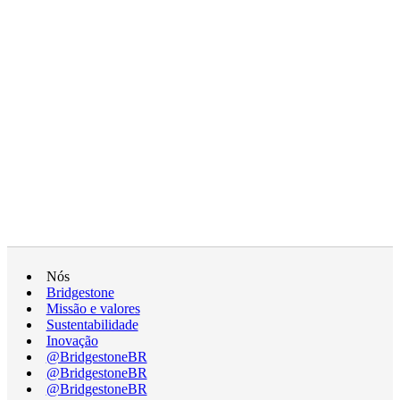
Nós
Bridgestone
Missão e valores
Sustentabilidade
Inovação
@BridgestoneBR
@BridgestoneBR
@BridgestoneBR