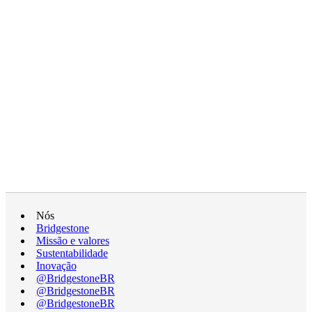
Nós
Bridgestone
Missão e valores
Sustentabilidade
Inovação
@BridgestoneBR
@BridgestoneBR
@BridgestoneBR