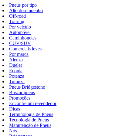
Pneus por tipo
Alto desempenho
Off-road
Touring
Por veículo
Automóvel
Caminhonetes
CUV/SUV
Comerciais leves
Por marca
Alenza
Dueler
Ecopia
Potenza
Turanza
Pneus Bridgestone
Buscar pneus
Promoções
Encontre um revendedor
Dicas
Terminologia de Pneus
Tecnologia de Pneus
Manutenção de Pneus
Nós