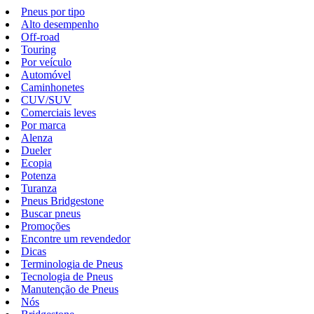
Pneus por tipo
Alto desempenho
Off-road
Touring
Por veículo
Automóvel
Caminhonetes
CUV/SUV
Comerciais leves
Por marca
Alenza
Dueler
Ecopia
Potenza
Turanza
Pneus Bridgestone
Buscar pneus
Promoções
Encontre um revendedor
Dicas
Terminologia de Pneus
Tecnologia de Pneus
Manutenção de Pneus
Nós