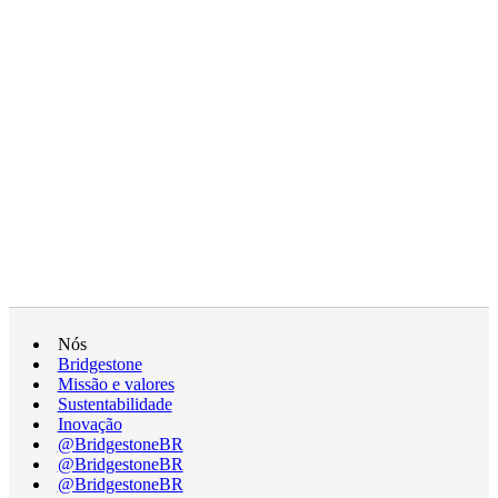
Nós
Bridgestone
Missão e valores
Sustentabilidade
Inovação
@BridgestoneBR
@BridgestoneBR
@BridgestoneBR