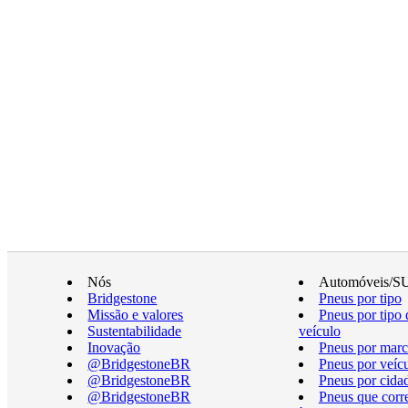
Nós
Automóveis/S
Bridgestone
Pneus por tipo
Missão e valores
Pneus por tipo 
Sustentabilidade
veículo
Inovação
Pneus por marc
@BridgestoneBR
Pneus por veíc
@BridgestoneBR
Pneus por cida
@BridgestoneBR
Pneus que cor