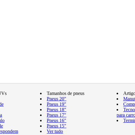
UVs
Tamanhos de pneus
Artig
Pneus 20"
Manut
de
Pneus 19"
Compr
Pneus 18"
Tecno
a
Pneus 17"
para carr
ulo
Pneus 16"
Termi
de
Pneus 15"
respondem
Ver tudo