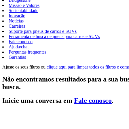
Bridgestone
Missão e Valores
Sustentabilidade
Inovação
Notícias
Carreiras
Suporte para pneus de carros e SUVs
Ferramenta de busca de pneus para carros e SUVs
Fale conosco
Ajuda/chat
Perguntas frequentes
Garantias
Ajuste os seus filtros ou
clique aqui para limpar todos os filtros e co
Não encontramos resultados para a sua bus
busca.
Inicie uma conversa em
Fale conosco
.