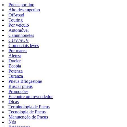
Pneus por tipo
Alto desempenho
Off-road
Touring
Por veículo
Automóvel
Caminhonetes
CUV/SUV
Comerciais leves
Por marca
Alenza
Dueler
Ecopia
Potenza
Turanza
Pneus Bridgestone
Buscar pneus
Promoções
Encontre um revendedor
Dicas
Terminologia de Pneus
Tecnologia de Pneus
Manutenção de Pneus
Nós