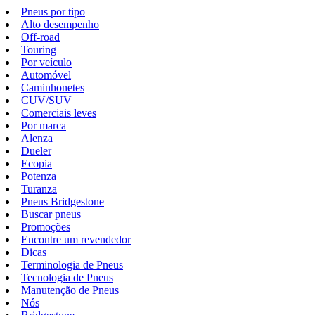
Pneus por tipo
Alto desempenho
Off-road
Touring
Por veículo
Automóvel
Caminhonetes
CUV/SUV
Comerciais leves
Por marca
Alenza
Dueler
Ecopia
Potenza
Turanza
Pneus Bridgestone
Buscar pneus
Promoções
Encontre um revendedor
Dicas
Terminologia de Pneus
Tecnologia de Pneus
Manutenção de Pneus
Nós