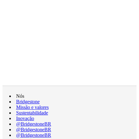
Nós
Bridgestone
Missão e valores
Sustentabilidade
Inovação
@BridgestoneBR
@BridgestoneBR
@BridgestoneBR