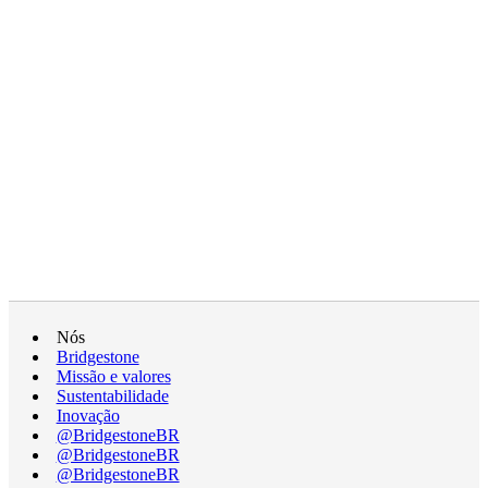
Nós
Bridgestone
Missão e valores
Sustentabilidade
Inovação
@BridgestoneBR
@BridgestoneBR
@BridgestoneBR