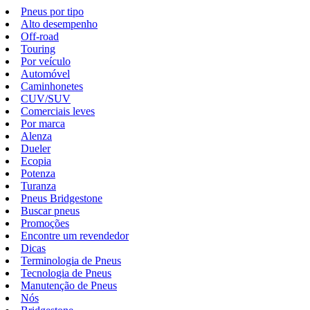
Pneus por tipo
Alto desempenho
Off-road
Touring
Por veículo
Automóvel
Caminhonetes
CUV/SUV
Comerciais leves
Por marca
Alenza
Dueler
Ecopia
Potenza
Turanza
Pneus Bridgestone
Buscar pneus
Promoções
Encontre um revendedor
Dicas
Terminologia de Pneus
Tecnologia de Pneus
Manutenção de Pneus
Nós