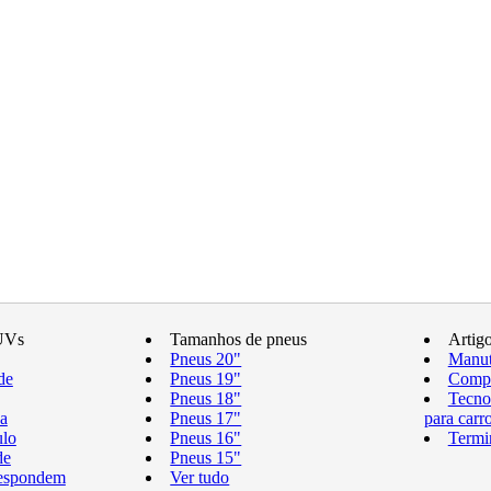
UVs
Tamanhos de pneus
Artig
Pneus 20"
Manut
de
Pneus 19"
Compr
Pneus 18"
Tecno
a
Pneus 17"
para carr
ulo
Pneus 16"
Termi
de
Pneus 15"
respondem
Ver tudo