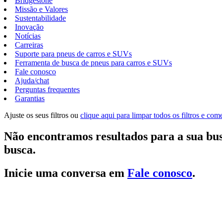
Bridgestone
Missão e Valores
Sustentabilidade
Inovação
Notícias
Carreiras
Suporte para pneus de carros e SUVs
Ferramenta de busca de pneus para carros e SUVs
Fale conosco
Ajuda/chat
Perguntas frequentes
Garantias
Ajuste os seus filtros ou
clique aqui para limpar todos os filtros e co
Não encontramos resultados para a sua bus
busca.
Inicie uma conversa em
Fale conosco
.