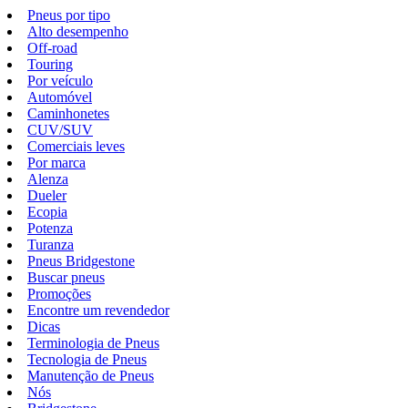
Pneus por tipo
Alto desempenho
Off-road
Touring
Por veículo
Automóvel
Caminhonetes
CUV/SUV
Comerciais leves
Por marca
Alenza
Dueler
Ecopia
Potenza
Turanza
Pneus Bridgestone
Buscar pneus
Promoções
Encontre um revendedor
Dicas
Terminologia de Pneus
Tecnologia de Pneus
Manutenção de Pneus
Nós