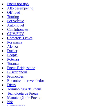
Pneus por tipo
Alto desempenho
Off-road
Touring
Por veículo
Automóvel
Caminhonetes
CUV/SUV
Comerciais leves
Por marca
Alenza
Dueler
Ecopia
Potenza
Turanza
Pneus Bridgestone
Buscar pneus
Promoções
Encontre um revendedor
Dicas
Terminologia de Pneus
Tecnologia de Pneus
Manutenção de Pneus
Nós