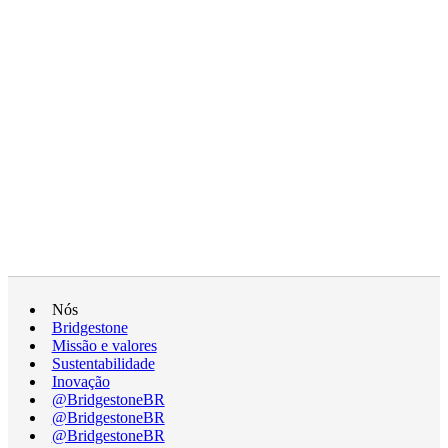
Nós
Bridgestone
Missão e valores
Sustentabilidade
Inovação
@BridgestoneBR
@BridgestoneBR
@BridgestoneBR