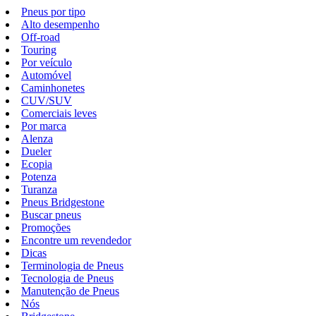
Pneus por tipo
Alto desempenho
Off-road
Touring
Por veículo
Automóvel
Caminhonetes
CUV/SUV
Comerciais leves
Por marca
Alenza
Dueler
Ecopia
Potenza
Turanza
Pneus Bridgestone
Buscar pneus
Promoções
Encontre um revendedor
Dicas
Terminologia de Pneus
Tecnologia de Pneus
Manutenção de Pneus
Nós