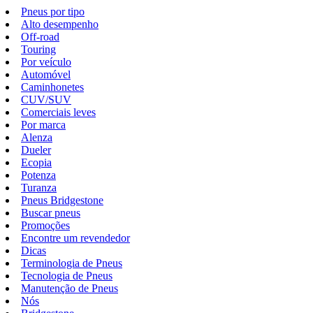
Pneus por tipo
Alto desempenho
Off-road
Touring
Por veículo
Automóvel
Caminhonetes
CUV/SUV
Comerciais leves
Por marca
Alenza
Dueler
Ecopia
Potenza
Turanza
Pneus Bridgestone
Buscar pneus
Promoções
Encontre um revendedor
Dicas
Terminologia de Pneus
Tecnologia de Pneus
Manutenção de Pneus
Nós