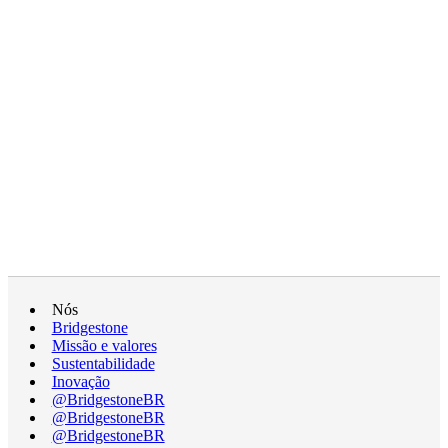
Nós
Bridgestone
Missão e valores
Sustentabilidade
Inovação
@BridgestoneBR
@BridgestoneBR
@BridgestoneBR