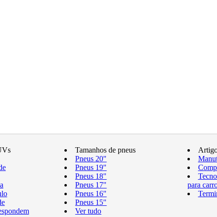
UVs
Tamanhos de pneus
Artig
Pneus 20"
Manut
de
Pneus 19"
Compr
Pneus 18"
Tecno
a
Pneus 17"
para carr
ulo
Pneus 16"
Termi
de
Pneus 15"
respondem
Ver tudo