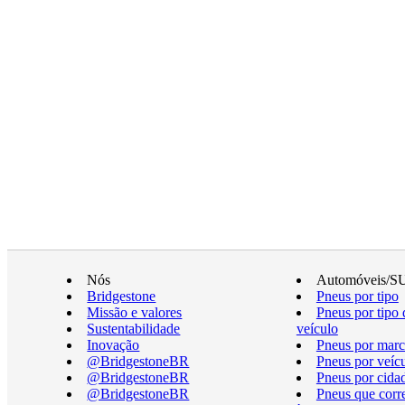
Nós
Automóveis/S
Bridgestone
Pneus por tipo
Missão e valores
Pneus por tipo 
Sustentabilidade
veículo
Inovação
Pneus por marc
@BridgestoneBR
Pneus por veíc
@BridgestoneBR
Pneus por cida
@BridgestoneBR
Pneus que cor