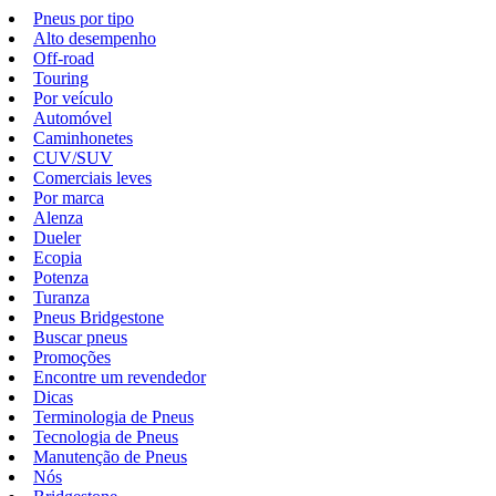
Pneus por tipo
Alto desempenho
Off-road
Touring
Por veículo
Automóvel
Caminhonetes
CUV/SUV
Comerciais leves
Por marca
Alenza
Dueler
Ecopia
Potenza
Turanza
Pneus Bridgestone
Buscar pneus
Promoções
Encontre um revendedor
Dicas
Terminologia de Pneus
Tecnologia de Pneus
Manutenção de Pneus
Nós