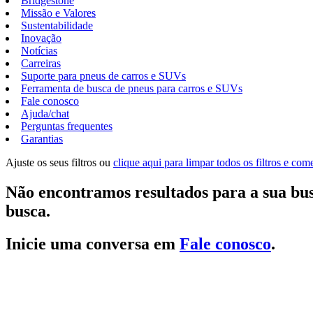
Bridgestone
Missão e Valores
Sustentabilidade
Inovação
Notícias
Carreiras
Suporte para pneus de carros e SUVs
Ferramenta de busca de pneus para carros e SUVs
Fale conosco
Ajuda/chat
Perguntas frequentes
Garantias
Ajuste os seus filtros ou
clique aqui para limpar todos os filtros e co
Não encontramos resultados para a sua bus
busca.
Inicie uma conversa em
Fale conosco
.