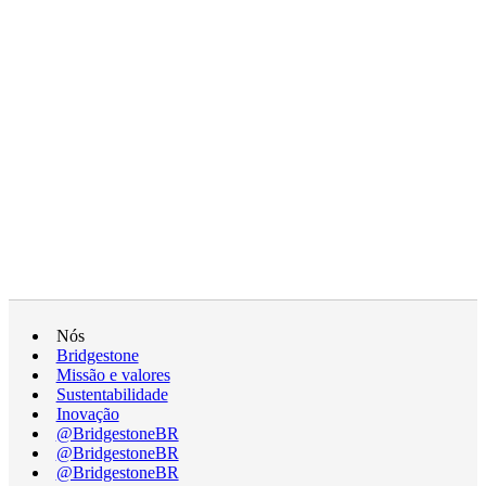
Nós
Bridgestone
Missão e valores
Sustentabilidade
Inovação
@BridgestoneBR
@BridgestoneBR
@BridgestoneBR