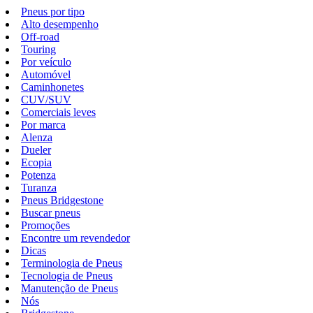
Pneus por tipo
Alto desempenho
Off-road
Touring
Por veículo
Automóvel
Caminhonetes
CUV/SUV
Comerciais leves
Por marca
Alenza
Dueler
Ecopia
Potenza
Turanza
Pneus Bridgestone
Buscar pneus
Promoções
Encontre um revendedor
Dicas
Terminologia de Pneus
Tecnologia de Pneus
Manutenção de Pneus
Nós