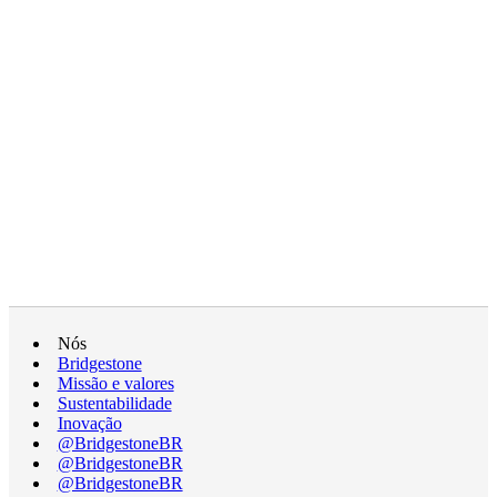
Nós
Bridgestone
Missão e valores
Sustentabilidade
Inovação
@BridgestoneBR
@BridgestoneBR
@BridgestoneBR