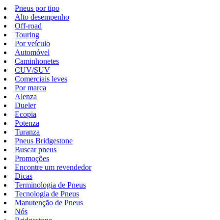
Pneus por tipo
Alto desempenho
Off-road
Touring
Por veículo
Automóvel
Caminhonetes
CUV/SUV
Comerciais leves
Por marca
Alenza
Dueler
Ecopia
Potenza
Turanza
Pneus Bridgestone
Buscar pneus
Promoções
Encontre um revendedor
Dicas
Terminologia de Pneus
Tecnologia de Pneus
Manutenção de Pneus
Nós