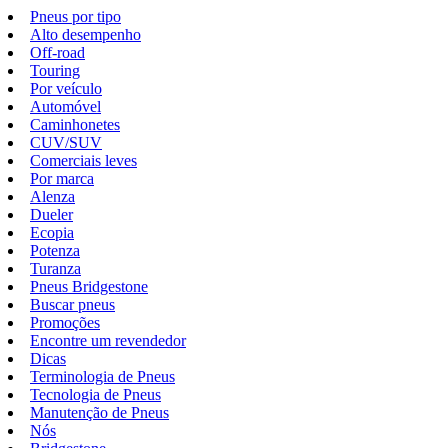
Pneus por tipo
Alto desempenho
Off-road
Touring
Por veículo
Automóvel
Caminhonetes
CUV/SUV
Comerciais leves
Por marca
Alenza
Dueler
Ecopia
Potenza
Turanza
Pneus Bridgestone
Buscar pneus
Promoções
Encontre um revendedor
Dicas
Terminologia de Pneus
Tecnologia de Pneus
Manutenção de Pneus
Nós