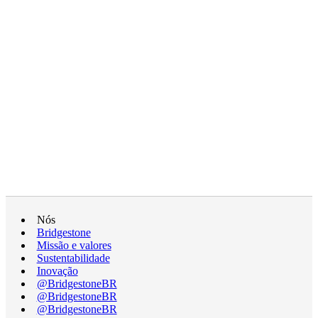
Nós
Bridgestone
Missão e valores
Sustentabilidade
Inovação
@BridgestoneBR
@BridgestoneBR
@BridgestoneBR