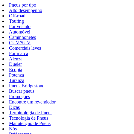
Pneus por tipo
Alto desempenho
Off-road
Touring
Por veículo
Automóvel
Caminhonetes
CUV/SUV
Comerciais leves
Por marca
Alenza
Dueler
Ecopia
Potenza
Turanza
Pneus Bridgestone
Buscar pneus
Promoções
Encontre um revendedor
Dicas
Terminologia de Pneus
Tecnologia de Pneus
Manutenção de Pneus
Nós