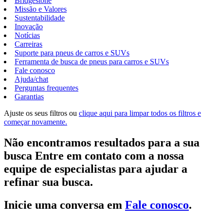
Bridgestone
Missão e Valores
Sustentabilidade
Inovação
Notícias
Carreiras
Suporte para pneus de carros e SUVs
Ferramenta de busca de pneus para carros e SUVs
Fale conosco
Ajuda/chat
Perguntas frequentes
Garantias
Ajuste os seus filtros ou
clique aqui para limpar todos os filtros e
começar novamente.
Não encontramos resultados para a sua
busca Entre em contato com a nossa
equipe de especialistas para ajudar a
refinar sua busca.
Inicie uma conversa em
Fale conosco
.