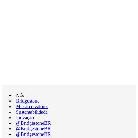
Nós
Bridgestone
Missão e valores
Sustentabilidade
Inovação
@BridgestoneBR
@BridgestoneBR
@BridgestoneBR