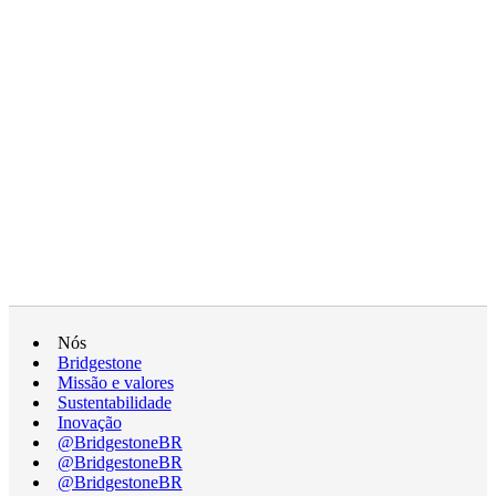
Nós
Bridgestone
Missão e valores
Sustentabilidade
Inovação
@BridgestoneBR
@BridgestoneBR
@BridgestoneBR