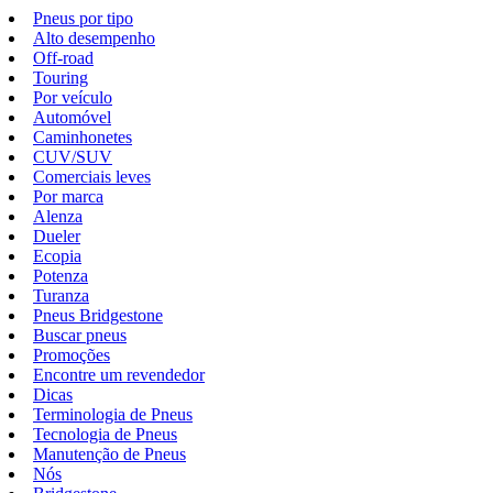
Pneus por tipo
Alto desempenho
Off-road
Touring
Por veículo
Automóvel
Caminhonetes
CUV/SUV
Comerciais leves
Por marca
Alenza
Dueler
Ecopia
Potenza
Turanza
Pneus Bridgestone
Buscar pneus
Promoções
Encontre um revendedor
Dicas
Terminologia de Pneus
Tecnologia de Pneus
Manutenção de Pneus
Nós