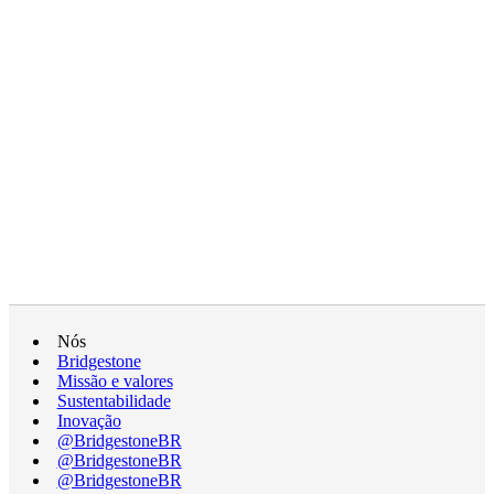
Nós
Bridgestone
Missão e valores
Sustentabilidade
Inovação
@BridgestoneBR
@BridgestoneBR
@BridgestoneBR