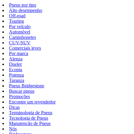
Pneus por tipo
Alto desempenho
Off-road
Touring
Por veículo
Automóvel
Caminhonetes
CUV/SUV
Comerciais leves
Por marca
Alenza
Dueler
Ecopia
Potenza
Turanza
Pneus Bridgestone
Buscar pneus
Promoções
Encontre um revendedor
Dicas
Terminologia de Pneus
Tecnologia de Pneus
Manutenção de Pneus
Nós