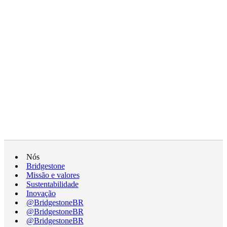
Nós
Bridgestone
Missão e valores
Sustentabilidade
Inovação
@BridgestoneBR
@BridgestoneBR
@BridgestoneBR