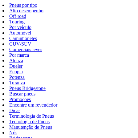
Pneus por tipo
Alto desempenho
Off-road
Touring
Por veículo
Automóvel
Caminhonetes
CUV/SUV
Comerciais leves
Por marca
Alenza
Dueler
Ecopia
Potenza
Turanza
Pneus Bridgestone
Buscar pneus
Promoções
Encontre um revendedor
Dicas
Terminologia de Pneus
Tecnologia de Pneus
Manutenção de Pneus
Nós