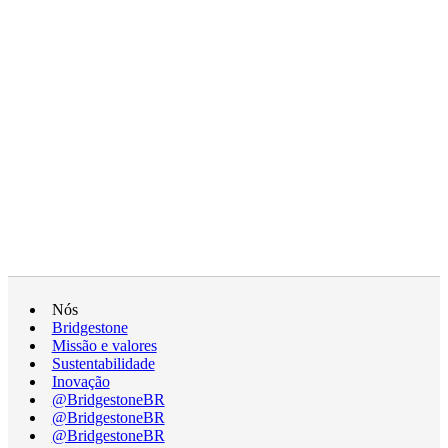
Nós
Bridgestone
Missão e valores
Sustentabilidade
Inovação
@BridgestoneBR
@BridgestoneBR
@BridgestoneBR