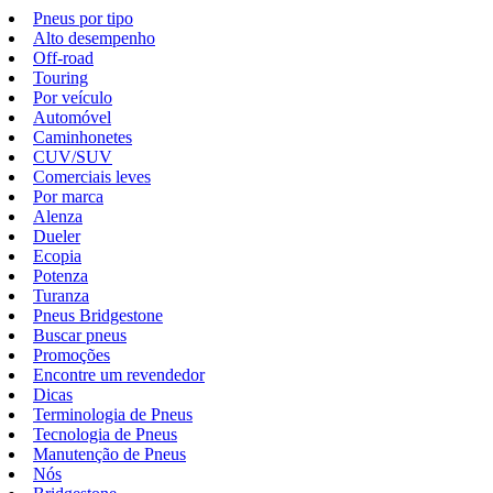
Pneus por tipo
Alto desempenho
Off-road
Touring
Por veículo
Automóvel
Caminhonetes
CUV/SUV
Comerciais leves
Por marca
Alenza
Dueler
Ecopia
Potenza
Turanza
Pneus Bridgestone
Buscar pneus
Promoções
Encontre um revendedor
Dicas
Terminologia de Pneus
Tecnologia de Pneus
Manutenção de Pneus
Nós