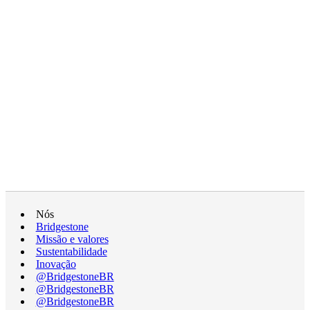
Nós
Bridgestone
Missão e valores
Sustentabilidade
Inovação
@BridgestoneBR
@BridgestoneBR
@BridgestoneBR