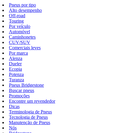
Pneus por tipo
Alto desempenho
Off-road
Touring
Por veículo
Automóvel
Caminhonetes
CUV/SUV
Comerciais leves
Por marca
Alenza
Dueler
Ecopia
Potenza
Turanza
Pneus Bridgestone
Buscar pneus
Promoções
Encontre um revendedor
Dicas
Terminologia de Pneus
Tecnologia de Pneus
Manutenção de Pneus
Nós