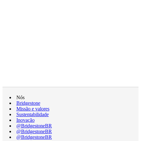
Nós
Bridgestone
Missão e valores
Sustentabilidade
Inovação
@BridgestoneBR
@BridgestoneBR
@BridgestoneBR