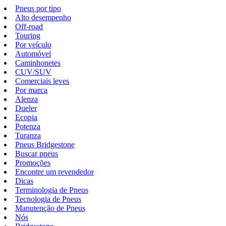
Pneus por tipo
Alto desempenho
Off-road
Touring
Por veículo
Automóvel
Caminhonetes
CUV/SUV
Comerciais leves
Por marca
Alenza
Dueler
Ecopia
Potenza
Turanza
Pneus Bridgestone
Buscar pneus
Promoções
Encontre um revendedor
Dicas
Terminologia de Pneus
Tecnologia de Pneus
Manutenção de Pneus
Nós