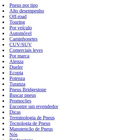
Pneus por tipo
Alto desempenho
Off-road
Touring
Por veículo
Automóvel
Caminhonetes
CUV/SUV
Comerciais leves
Por marca
Alenza
Dueler
Ecopia
Potenza
Turanza
Pneus Bridgestone
Buscar pneus
Promoções
Encontre um revendedor
Dicas
Terminologia de Pneus
Tecnologia de Pneus
Manutenção de Pneus
Nós