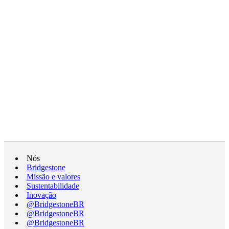
Nós
Bridgestone
Missão e valores
Sustentabilidade
Inovação
@BridgestoneBR
@BridgestoneBR
@BridgestoneBR