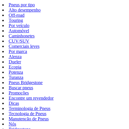
Pneus por tipo
Alto desempenho
Off-road
Touring
Por veículo
Automóvel
Caminhonetes
CUV/SUV
Comerciais leves
Por marca
Alenza
Dueler
Ecopia
Potenza
Turanza
Pneus Bridgestone
Buscar pneus
Promoções
Encontre um revendedor
Dicas
Terminologia de Pneus
Tecnologia de Pneus
Manutenção de Pneus
Nós