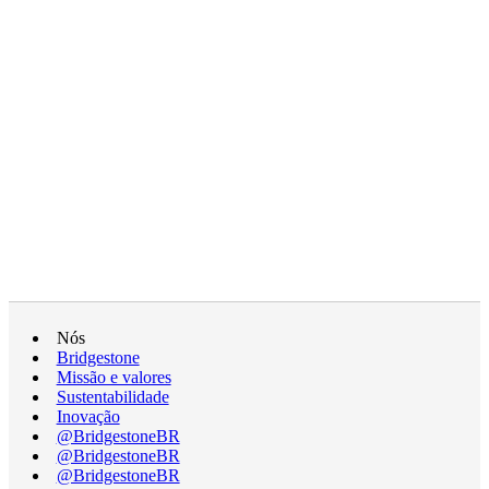
Nós
Bridgestone
Missão e valores
Sustentabilidade
Inovação
@BridgestoneBR
@BridgestoneBR
@BridgestoneBR