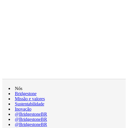
Nós
Bridgestone
Missão e valores
Sustentabilidade
Inovação
@BridgestoneBR
@BridgestoneBR
@BridgestoneBR