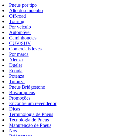
Pneus por tipo
Alto desempenho
Off-road
Touring
Por veículo
Automóvel
Caminhonetes
CUV/SUV
Comerciais leves
Por marca
Alenza
Dueler
Ecopia
Potenza
Turanza
Pneus Bridgestone
Buscar pneus
Promoções
Encontre um revendedor
Dicas
Terminologia de Pneus
Tecnologia de Pneus
Manutenção de Pneus
Nós