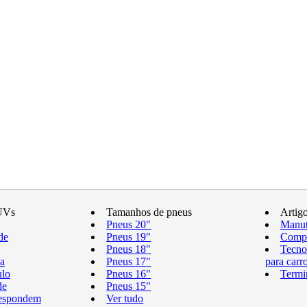
UVs
Tamanhos de pneus
Artig
Pneus 20"
Manut
de
Pneus 19"
Compr
Pneus 18"
Tecno
a
Pneus 17"
para carr
ulo
Pneus 16"
Termi
de
Pneus 15"
respondem
Ver tudo