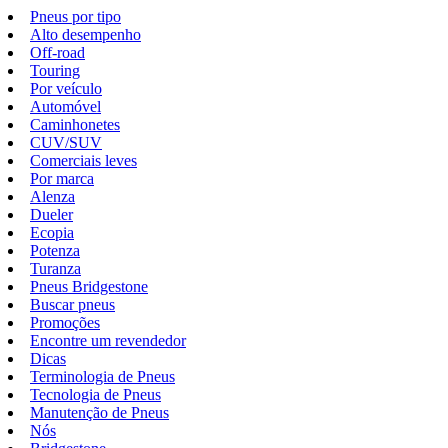
Pneus por tipo
Alto desempenho
Off-road
Touring
Por veículo
Automóvel
Caminhonetes
CUV/SUV
Comerciais leves
Por marca
Alenza
Dueler
Ecopia
Potenza
Turanza
Pneus Bridgestone
Buscar pneus
Promoções
Encontre um revendedor
Dicas
Terminologia de Pneus
Tecnologia de Pneus
Manutenção de Pneus
Nós