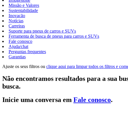
Bridgestone
Missão e Valores
Sustentabilidade
Inovação
Notícias
Carreiras
Suporte para pneus de carros e SUVs
Ferramenta de busca de pneus para carros e SUVs
Fale conosco
Ajuda/chat
Perguntas frequentes
Garantias
Ajuste os seus filtros ou
clique aqui para limpar todos os filtros e co
Não encontramos resultados para a sua bus
busca.
Inicie uma conversa em
Fale conosco
.