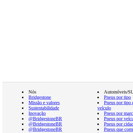
Nós
Automóveis/S
Bridgestone
Pneus por tipo
Missão e valores
Pneus por tipo 
Sustentabilidade
veículo
Inovação
Pneus por marc
@BridgestoneBR
Pneus por veíc
@BridgestoneBR
Pneus por cida
@BridgestoneBR
Pneus que cor