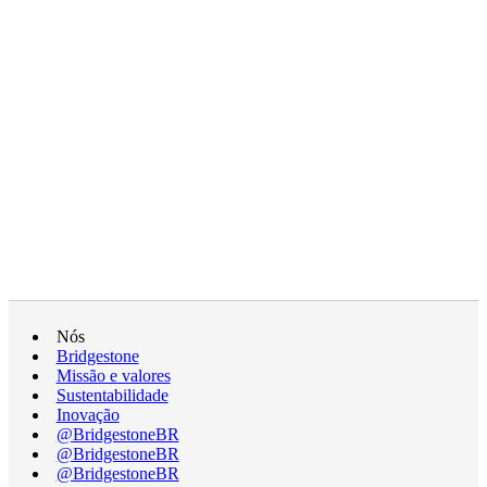
Nós
Bridgestone
Missão e valores
Sustentabilidade
Inovação
@BridgestoneBR
@BridgestoneBR
@BridgestoneBR