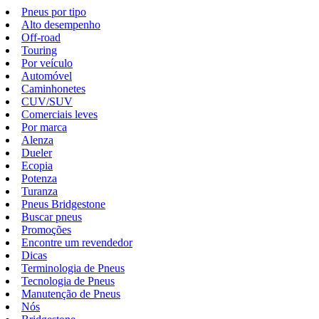
Pneus por tipo
Alto desempenho
Off-road
Touring
Por veículo
Automóvel
Caminhonetes
CUV/SUV
Comerciais leves
Por marca
Alenza
Dueler
Ecopia
Potenza
Turanza
Pneus Bridgestone
Buscar pneus
Promoções
Encontre um revendedor
Dicas
Terminologia de Pneus
Tecnologia de Pneus
Manutenção de Pneus
Nós