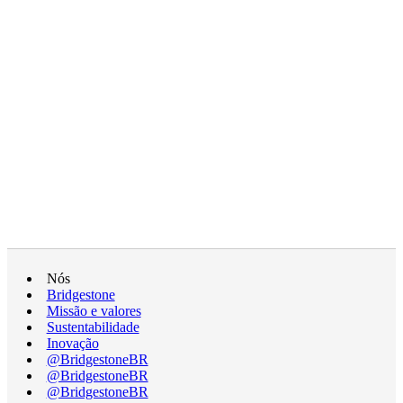
Nós
Bridgestone
Missão e valores
Sustentabilidade
Inovação
@BridgestoneBR
@BridgestoneBR
@BridgestoneBR