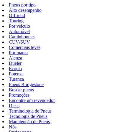
Pneus por tipo
Alto desempenho
Off-road
Touring
Por veículo
Automóvel
Caminhonetes
CUV/SUV
Comerciais leves
Por marca
Alenza
Dueler
Ecopia
Potenza
Turanza
Pneus Bridgestone
Buscar pneus
Promoções
Encontre um revendedor
Dicas
Terminologia de Pneus
Tecnologia de Pneus
Manutenção de Pneus
Nós