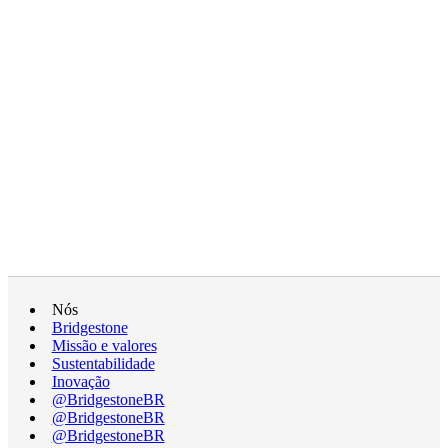
Nós
Bridgestone
Missão e valores
Sustentabilidade
Inovação
@BridgestoneBR
@BridgestoneBR
@BridgestoneBR