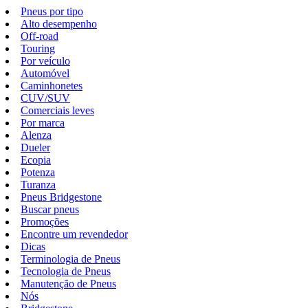
Pneus por tipo
Alto desempenho
Off-road
Touring
Por veículo
Automóvel
Caminhonetes
CUV/SUV
Comerciais leves
Por marca
Alenza
Dueler
Ecopia
Potenza
Turanza
Pneus Bridgestone
Buscar pneus
Promoções
Encontre um revendedor
Dicas
Terminologia de Pneus
Tecnologia de Pneus
Manutenção de Pneus
Nós