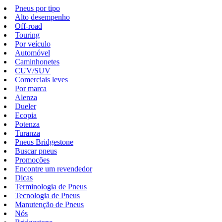
Pneus por tipo
Alto desempenho
Off-road
Touring
Por veículo
Automóvel
Caminhonetes
CUV/SUV
Comerciais leves
Por marca
Alenza
Dueler
Ecopia
Potenza
Turanza
Pneus Bridgestone
Buscar pneus
Promoções
Encontre um revendedor
Dicas
Terminologia de Pneus
Tecnologia de Pneus
Manutenção de Pneus
Nós