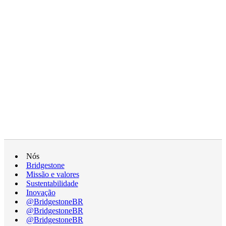
Nós
Bridgestone
Missão e valores
Sustentabilidade
Inovação
@BridgestoneBR
@BridgestoneBR
@BridgestoneBR