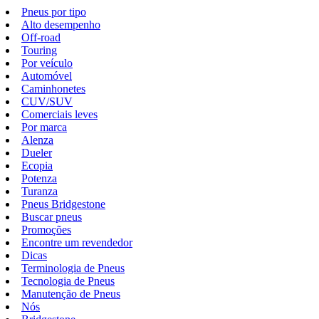
Pneus por tipo
Alto desempenho
Off-road
Touring
Por veículo
Automóvel
Caminhonetes
CUV/SUV
Comerciais leves
Por marca
Alenza
Dueler
Ecopia
Potenza
Turanza
Pneus Bridgestone
Buscar pneus
Promoções
Encontre um revendedor
Dicas
Terminologia de Pneus
Tecnologia de Pneus
Manutenção de Pneus
Nós