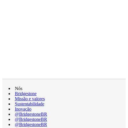
Nós
Bridgestone
Missão e valores
Sustentabilidade
Inovação
@BridgestoneBR
@BridgestoneBR
@BridgestoneBR